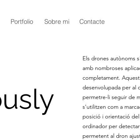
Portfolio
Sobre mi
Contacte
Els drones autònoms s'h
amb nombroses aplicac
completament. Aquest a
usly
desenvolupada per al dr
permetre-li seguir de 
s'utilitzen com a marca
posició i orientació del
ordinador per detectar i
permetent al dron ajust