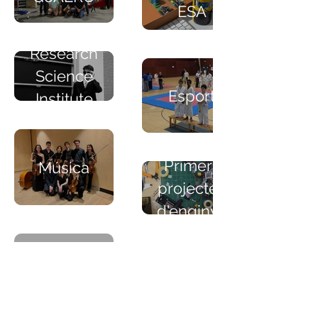
ESA
Research
Science
Esport
Institute
Primers
Música
projectes
d'enginyeria
Nano
Aircraft
using
Underactuated
Technology